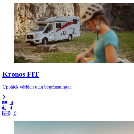
Kronos FIT
Upptäck världen utan begränsningar.
4
4
5