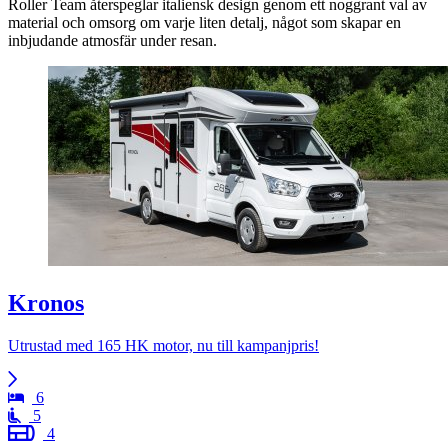
Roller Team återspeglar italiensk design genom ett noggrant val av
material och omsorg om varje liten detalj, något som skapar en
inbjudande atmosfär under resan.
Kronos
Utrustad med 165 HK motor, nu till kampanjpris!
6
5
4